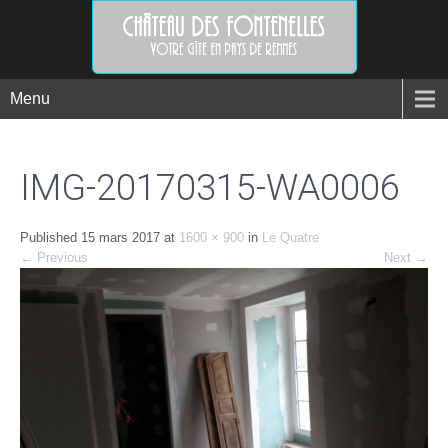
Menu
IMG-20170315-WA0006
Published
15 mars 2017
at
1600 × 900
in
Le Quatre
←
Previous
Next
→