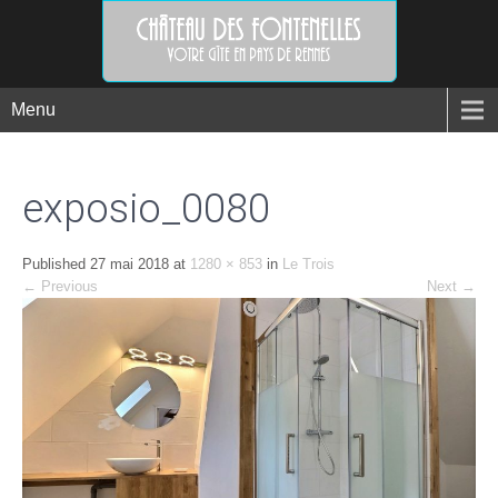
Menu
exposio_0080
Published
27 mai 2018
at
1280 × 853
in
Le Trois
←
Previous
Next
→