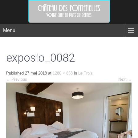
Menu
exposio_0082
Published
27 mai 2018
at
1280 × 853
in
Le Trois
←
Previous
Next
→