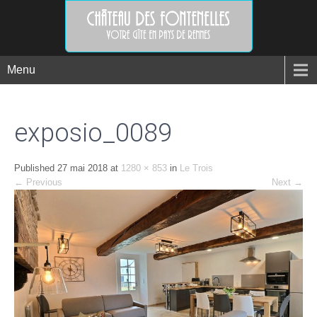
Menu
exposio_0089
Published
27 mai 2018
at
1280 × 853
in
Le Trois
←
Previous
Next
→