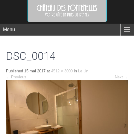
Menu
DSC_0014
Published
15 mai 2017
at
4512 × 3000
in
Le Un
←
Previous
Next
→