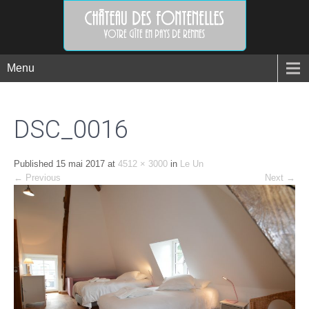
Menu
DSC_0016
Published
15 mai 2017
at
4512 × 3000
in
Le Un
←
Previous
Next
→