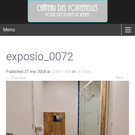
Menu
exposio_0072
Published
27 mai 2018
at
1280 × 853
in
Le Trois
←
Previous
Next
→