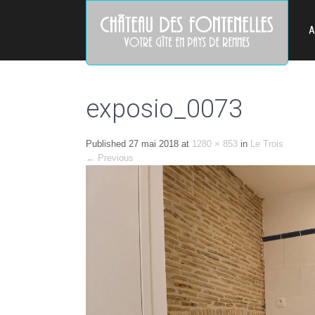
A
exposio_0073
Published
27 mai 2018
at
1280 × 853
in
Le Trois
←
Previous